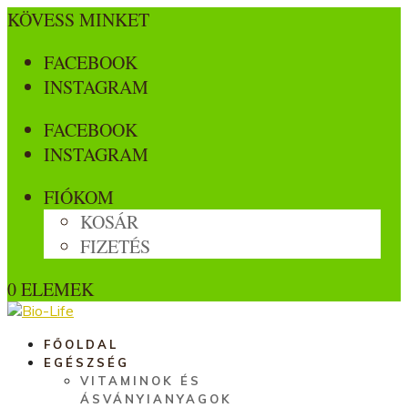
KÖVESS MINKET
FACEBOOK
INSTAGRAM
FACEBOOK
INSTAGRAM
FIÓKOM
KOSÁR
FIZETÉS
0 ELEMEK
FŐOLDAL
EGÉSZSÉG
VITAMINOK ÉS
ÁSVÁNYIANYAGOK