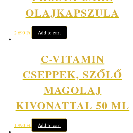
OLAJKAPSZULA
Add to cart
2 690
Ft
C-VITAMIN
CSEPPEK, SZŐLŐ
MAGOLAJ
KIVONATTAL 50 ML
Add to cart
1 990
Ft