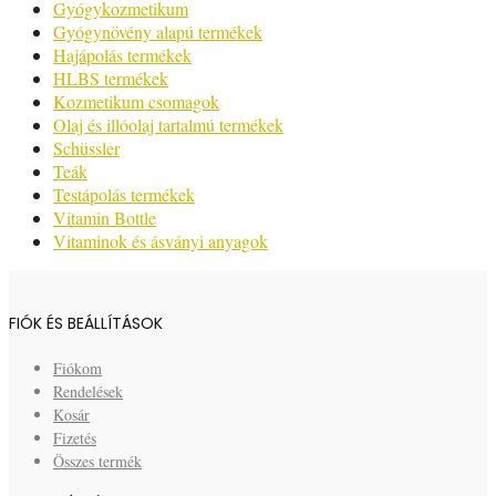
Gyógykozmetikum
Gyógynövény alapú termékek
Hajápolás termékek
HLBS termékek
Kozmetikum csomagok
Olaj és illóolaj tartalmú termékek
Schüssler
Teák
Testápolás termékek
Vitamin Bottle
Vitaminok és ásványi anyagok
FIÓK ÉS BEÁLLÍTÁSOK
Fiókom
Rendelések
Kosár
Fizetés
Összes termék