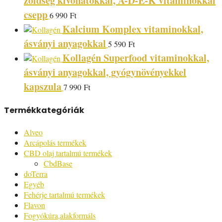
zöldség kivonatokkal, A-D-E-K vitaminokkal
csepp
6 990
Ft
Kalcium Komplex vitaminokkal,
ásványi anyagokkal
5 590
Ft
Kollagén Superfood vitaminokkal,
ásványi anyagokkal, gyógynövényekkel
kapszula
7 990
Ft
Termékkategóriák
Alveo
Arcápolás termékek
CBD olaj tartalmú termékek
CbdBase
doTerra
Egyéb
Fehérje tartalmú termékek
Flavon
Fogyókúra,alakformáls