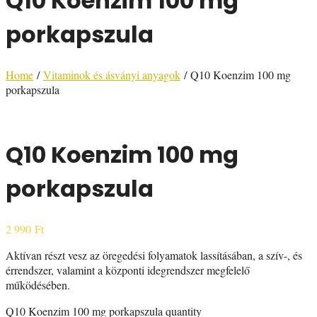
Q10 Koenzim 100 mg
porkapszula
Home
/
Vitaminok és ásványi anyagok
/ Q10 Koenzim 100 mg
porkapszula
Q10 Koenzim 100 mg
porkapszula
2 990
Ft
Aktívan részt vesz az öregedési folyamatok lassításában, a szív-, és
érrendszer, valamint a központi idegrendszer megfelelő
működésében.
Q10 Koenzim 100 mg porkapszula quantity