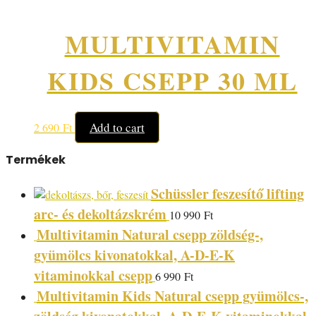
MULTIVITAMIN
KIDS CSEPP 30 ML
Add to cart
2 690
Ft
Termékek
Schüssler feszesítő lifting
arc- és dekoltázskrém
10 990
Ft
Multivitamin Natural csepp zöldség-,
gyümölcs kivonatokkal, A-D-E-K
vitaminokkal csepp
6 990
Ft
Multivitamin Kids Natural csepp gyümölcs-,