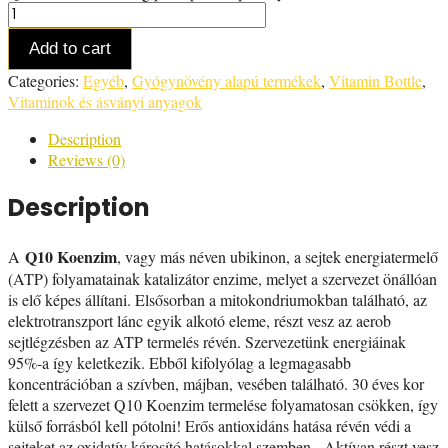
Add to cart
Categories:
Egyéb
,
Gyógynövény alapú termékek
,
Vitamin Bottle
,
Vitaminok és ásványi anyagok
Description
Reviews (0)
Description
Q10 Koenzim
A
, vagy más néven ubikinon, a sejtek energiatermelő
(ATP) folyamatainak katalizátor enzime, melyet a szervezet önállóan
is elő képes állítani. Elsősorban a mitokondriumokban található, az
elektrotranszport lánc egyik alkotó eleme, részt vesz az aerob
sejtlégzésben az ATP termelés révén. Szervezetünk energiáinak
95%-a így keletkezik. Ebből kifolyólag a legmagasabb
koncentrációban a szívben, májban, vesében található. 30 éves kor
felett a szervezet Q10 Koenzim termelése folyamatosan csökken, így
külső forrásból kell pótolni! Erős antioxidáns hatása révén védi a
sejteket az oxidatív károsító hatásokkal szemben. Aktívan részt vesz